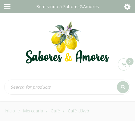
Bem-vindo à
Sabores&Amores
0
Início
Mercearia
Café
Café d’Avó
/
/
/