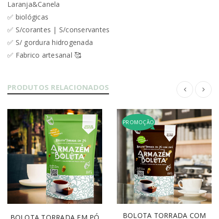
Laranja&Canela
✅ biológicas
✅ S/corantes | S/conservantes
✅ S/ gordura hidrogenada
✅ Fabrico artesanal 🥰
PRODUTOS RELACIONADOS
PROMOÇÃO
BOLOTA TORRADA COM
BOLOTA TORRADA EM PÓ