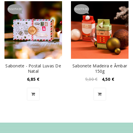
ESGOTADO
ESGOTADO
Sabonete - Postal Luvas De
Sabonete Madeira e Âmbar
Natal
150g
6,85
€
9,00
€
4,50
€