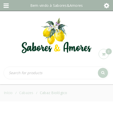
Bem-vindo à
Sabores&Amores
0
Início
Cabazes
Cabaz Biológico
/
/