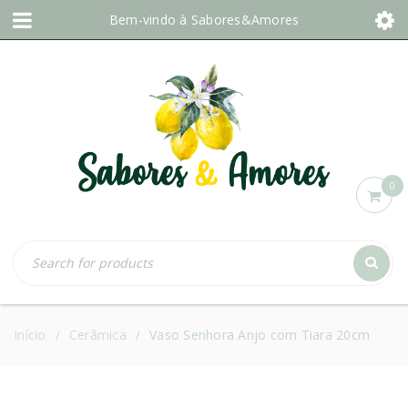
Bem-vindo à
Sabores&Amores
0
Início
Cerâmica
Vaso Senhora Anjo com Tiara 20cm
/
/