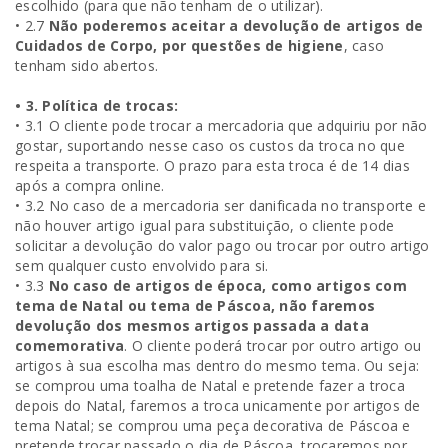
escolhido (para que não tenham de o utilizar).
• 2.7
Não poderemos aceitar a devolução de artigos de
Cuidados de Corpo, por questões de higiene
, caso
tenham sido abertos.
• 3. Política de trocas:
• 3.1 O cliente pode trocar a mercadoria que adquiriu por não
gostar, suportando nesse caso os custos da troca no que
respeita a transporte. O prazo para esta troca é de 14 dias
após a compra online.
• 3.2 No caso de a mercadoria ser danificada no transporte e
não houver artigo igual para substituição, o cliente pode
solicitar a devolução do valor pago ou trocar por outro artigo
sem qualquer custo envolvido para si.
• 3.3
No caso de artigos de época, como artigos com
tema de Natal ou tema de Páscoa, não faremos
devolução dos mesmos artigos passada a data
comemorativa
. O cliente poderá trocar por outro artigo ou
artigos à sua escolha mas dentro do mesmo tema. Ou seja:
se comprou uma toalha de Natal e pretende fazer a troca
depois do Natal, faremos a troca unicamente por artigos de
tema Natal; se comprou uma peça decorativa de Páscoa e
pretende trocar passado o dia de Páscoa, trocaremos por