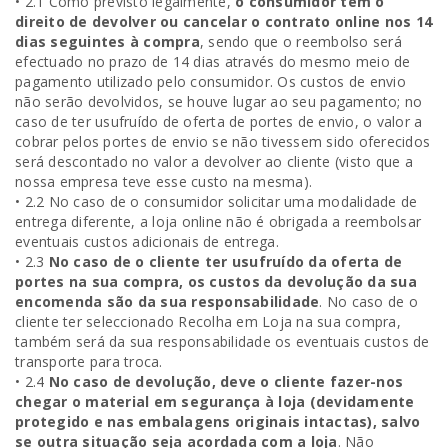
• 2.1 Como previsto legalmente,
o consumidor tem o
direito de devolver ou cancelar o contrato online nos 14
dias seguintes à compra
, sendo que o reembolso será
efectuado no prazo de 14 dias através do mesmo meio de
pagamento utilizado pelo consumidor. Os custos de envio
não serão devolvidos, se houve lugar ao seu pagamento; no
caso de ter usufruído de oferta de portes de envio, o valor a
cobrar pelos portes de envio se não tivessem sido oferecidos
será descontado no valor a devolver ao cliente (visto que a
nossa empresa teve esse custo na mesma).
• 2.2 No caso de o consumidor solicitar uma modalidade de
entrega diferente, a loja online não é obrigada a reembolsar
eventuais custos adicionais de entrega.
• 2.3
No caso de o cliente ter usufruído da oferta de
portes na sua compra, os custos da devolução da sua
encomenda são da sua responsabilidade
. No caso de o
cliente ter seleccionado Recolha em Loja na sua compra,
também será da sua responsabilidade os eventuais custos de
transporte para troca.
• 2.4
No caso de devolução, deve o cliente fazer-nos
chegar o material em segurança à loja (devidamente
protegido e nas embalagens originais intactas), salvo
se outra situação seja acordada com a loja
. Não