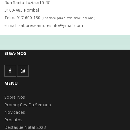
Rua Santa Lúzia,n15 RC
3100-483 Pombal
Telm. 917 600 130
(Chamada para a rede móvel nacional)
e-mail: saboreseamoresinfo@gmail.com
SIGA-NOS
MENU
Sobre Nós
Promoções Da Semana
Novidades
Produtos
Destaque Natal 2023