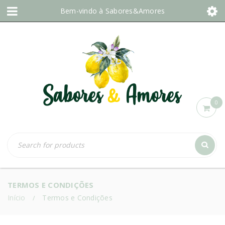
Bem-vindo à
Sabores&Amores
0
TERMOS E CONDIÇÕES
Início
Termos e Condições
/