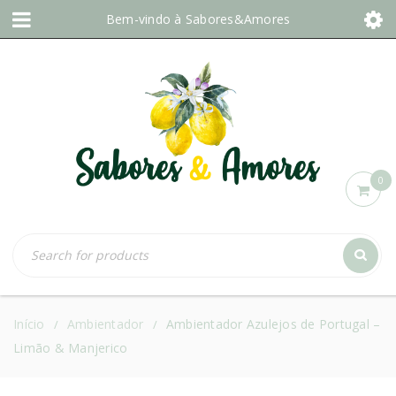
Bem-vindo à
Sabores&Amores
0
Início
Ambientador
Ambientador Azulejos de Portugal –
/
/
Limão & Manjerico