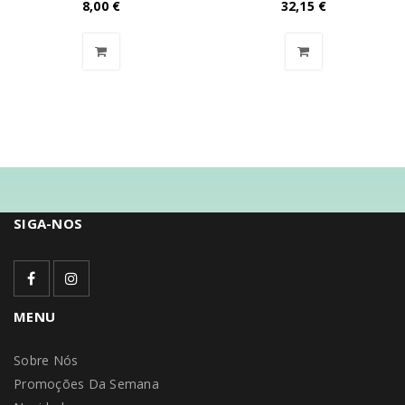
8,00
€
32,15
€
SIGA-NOS
MENU
Sobre Nós
Promoções Da Semana