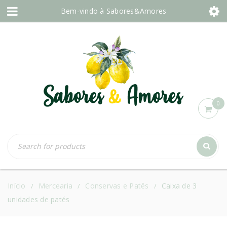
Bem-vindo à
Sabores&Amores
0
Início
Mercearia
Conservas e Patês
Caixa de 3
/
/
/
unidades de patés