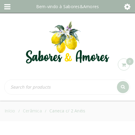
Bem-vindo à
Sabores&Amores
0
Início
Cerâmica
Caneca c/ 2 Anéis
/
/