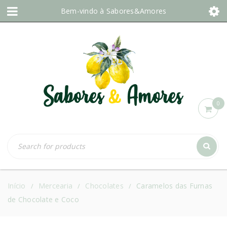
Bem-vindo à
Sabores&Amores
0
Início
Mercearia
Chocolates
Caramelos das Furnas
/
/
/
de Chocolate e Coco