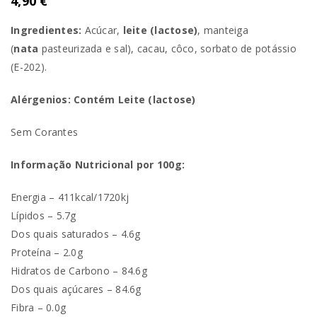
4,90
€
Ingredientes:
Acúcar,
leite (lactose)
, manteiga
(
nata
pasteurizada e sal), cacau, côco, sorbato de potássio
(E-202).
Alérgenios: Contém Leite (lactose)
Sem Corantes
Informação Nutricional por 100g:
Energia – 411kcal/1720kj
Lípidos – 5.7g
Dos quais saturados – 4.6g
Proteína – 2.0g
Hidratos de Carbono – 84.6g
Dos quais açúcares – 84.6g
Fibra – 0.0g