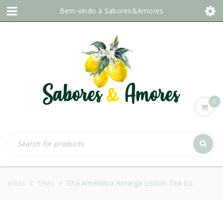
Bem-vindo à
Sabores&Amores
0
Início
Chás
Chá Amendoa Amarga Lisbon Tea Co.
/
/