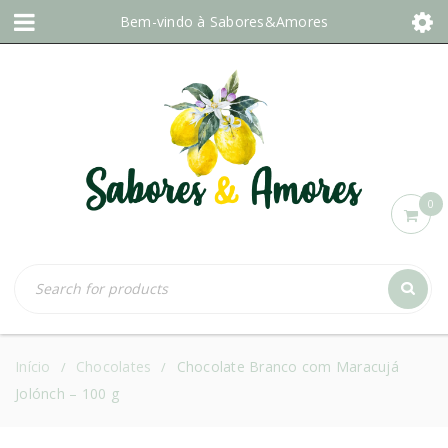
Bem-vindo à
Sabores&Amores
0
Início
Chocolates
Chocolate Branco com Maracujá
/
/
Jolónch – 100 g