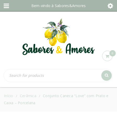
Bem-vindo à
Sabores&Amores
0
Início
Cerâmica
Conjunto Caneca “Love” com Prato e
/
/
Caixa – Porcelana