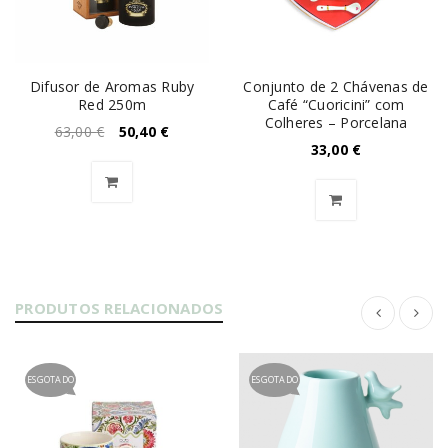
Difusor de Aromas Ruby
Conjunto de 2 Chávenas de
Red 250m
Café “Cuoricini” com
Colheres – Porcelana
63,00
€
50,40
€
33,00
€
PRODUTOS RELACIONADOS
ESGOTADO
ESGOTADO