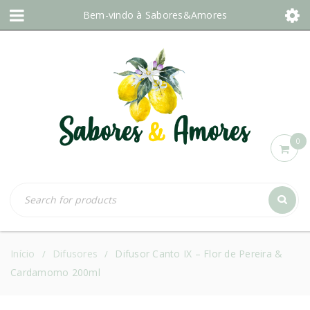
Bem-vindo à
Sabores&Amores
0
Início
Difusores
Difusor Canto IX – Flor de Pereira &
/
/
Cardamomo 200ml