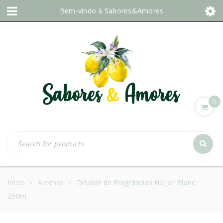
Bem-vindo à
Sabores&Amores
0
Início
Aromas
Difusor de Fragrâncias Hajjar Blanc
/
/
250m