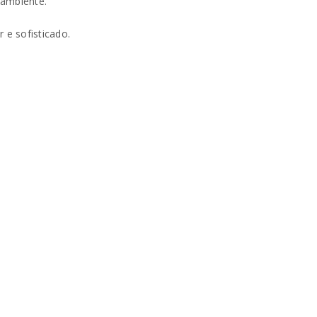
 ambiente.
e sofisticado.
va senha será enviada para o seu
rivacidade
.