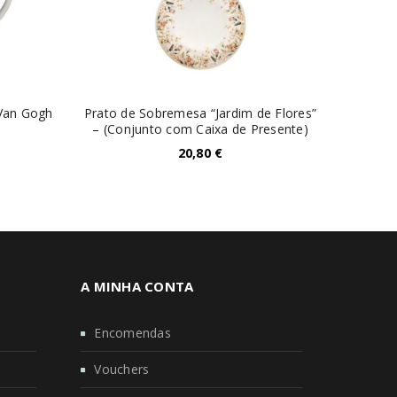
 Van Gogh
Prato de Sobremesa “Jardim de Flores”
Difu
– (Conjunto com Caixa de Presente)
20,80
€
A MINHA CONTA
Encomendas
Vouchers