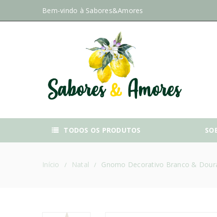
Bem-vindo à
Sabores&Amores
TODOS OS PRODUTOS
SO
Início
Natal
Gnomo Decorativo Branco & Doura
/
/