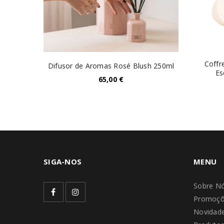
Coffr
e 250ml
Difusor de Aromas Rosé Blush 250ml
Es
65,00
€
SIGA-NOS
MENU
Sobre N
Promoçõ
Novidad