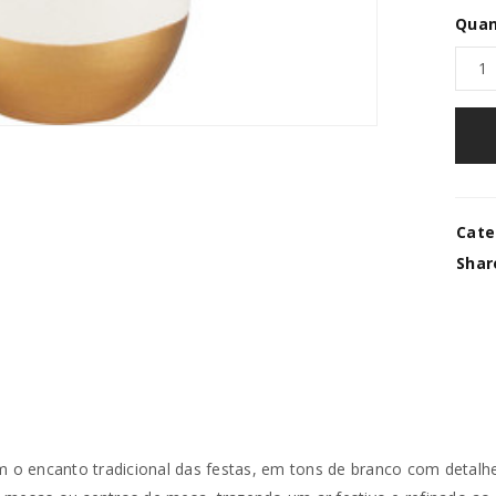
Quan
Cate
Shar
 o encanto tradicional das festas, em tons de branco com detal
REGISTAR NOVA CONTA