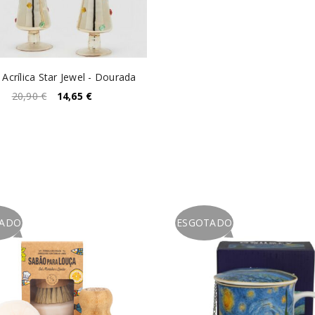
 Acrílica Star Jewel - Dourada
20,90
€
14,65
€
TADO
ESGOTADO