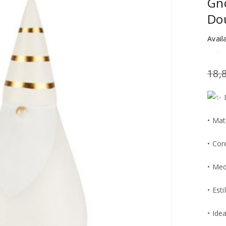
Gn
Do
Availa
18,
D
• Mat
• Cor
• Med
• Est
• Ide