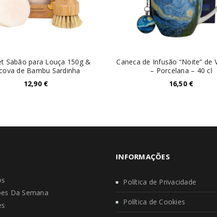
et Sabão para Louça 150g &
Caneca de Infusão “Noite” de
cova de Bambu Sardinha
– Porcelana – 40 cl
12,90
€
16,50
€
INFORMAÇÕES
ós
Política de Privacidade
es Da Semana
Política de Cookies
es