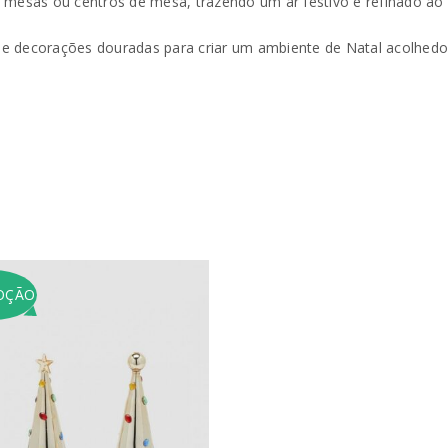
es, mesas ou centros de mesa, trazendo um ar festivo e refinado ao
Endereço de email
*
decorações douradas para criar um ambiente de Natal acolhedor 
A ligação para definir uma no
endereço de email.
Verifique a nossa
política de p
Manter sessão
REGISTAR NOVA CONTA
OÇÃO