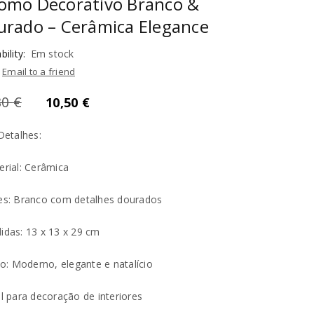
omo Decorativo Branco &
urado – Cerâmica Elegance
bility:
Em stock
Email to a friend
80
€
10,50
€
etalhes:
erial: Cerâmica
es: Branco com detalhes dourados
idas: 13 x 13 x 29 cm
ilo: Moderno, elegante e natalício
al para decoração de interiores