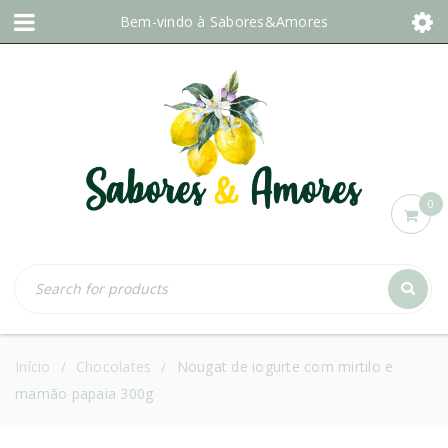
Bem-vindo à
Sabores&Amores
0
Início
Chocolates
Nougat de iogurte com mirtilo e
/
/
mamão papaia 300g