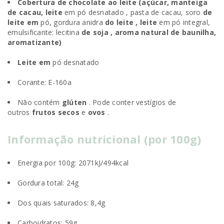
Cobertura de chocolate ao leite (açúcar, manteiga
de cacau, leite
em pó desnatado , pasta de cacau, soro
de
leite em
pó, gordura anidra
do leite ,
leite
em pó integral,
emulsificante: lecitina
de soja , aroma natural de baunilha,
aromatizante)
Leite em
pó desnatado
Corante: E-160a
Não contém
glúten
. Pode conter vestígios de
outros
frutos secos
e
ovos
.
Informação nutricional (por 100g)
Energia por 100g: 2071kJ/494kcal
Gordura total: 24g
Dos quais saturados: 8,4g
Carboidratos: 59g