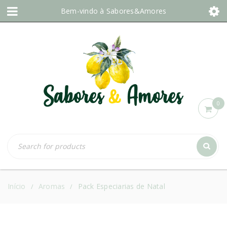
Bem-vindo à
Sabores&Amores
0
Início
Aromas
Pack Especiarias de Natal
/
/