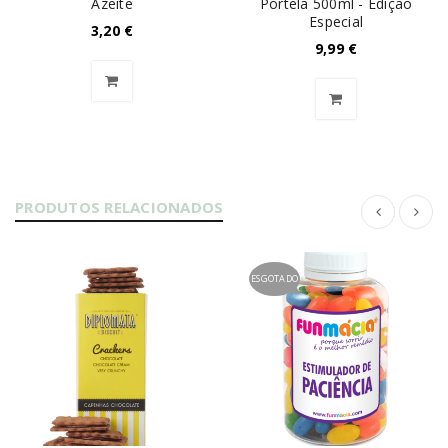
Azeite
Portela 500ml - Edição
Especial
3,20
€
9,99
€
PRODUTOS RELACIONADOS
ESGOTADO