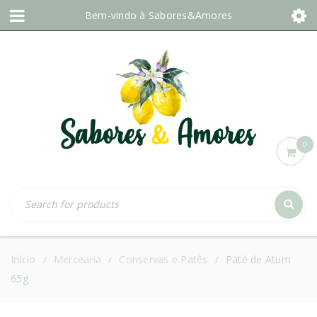
Bem-vindo à
Sabores&Amores
0
Início
Mercearia
Conservas e Patês
Paté de Atum
/
/
/
65g