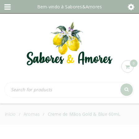
Bem-vindo à
Sabores&Amores
0
Início
Aromas
Creme de Mãos Gold & Blue 60mL
/
/