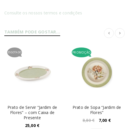
Consulte os nossos termos e condições
TAMBÉM PODE GOSTAR…
ESGOTADO
PROMOÇÃO
Prato de Servir “Jardim de
Prato de Sopa “Jardim de
Flores” – com Caixa de
Flores”
Presente
8,80
€
7,00
€
25,00
€