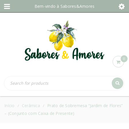
Bem-vindo à
Sabores&Amores
0
Início
Cerâmica
Prato de Sobremesa “Jardim de Flores”
/
/
– (Conjunto com Caixa de Presente)