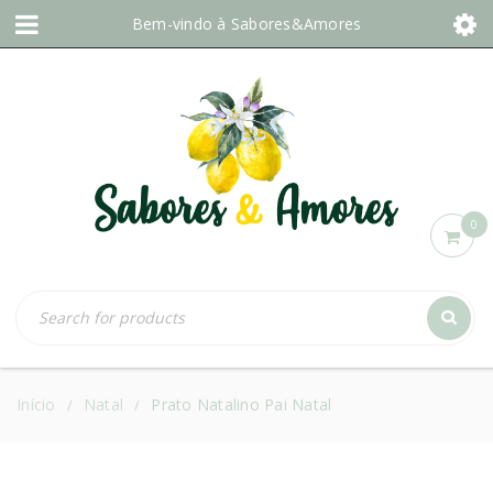
Bem-vindo à
Sabores&Amores
0
Início
Natal
Prato Natalino Pai Natal
/
/