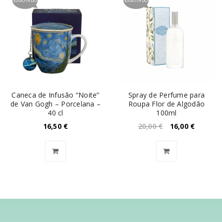
ESGOTADO
ESGOTADO
Caneca de Infusão “Noite”
Spray de Perfume para
de Van Gogh – Porcelana –
Roupa Flor de Algodão
40 cl
100ml
16,50
€
20,00
€
16,00
€