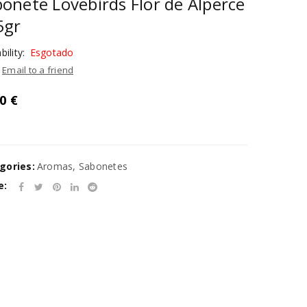
onete Lovebirds Flor de Alperce
5gr
bility:
Esgotado
Email to a friend
50
€
gories:
Aromas
,
Sabonetes
e: