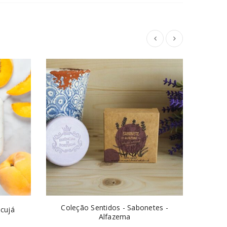
ESGO
Coleção Sentidos - Sabonetes -
cujá
Sabon
Alfazema