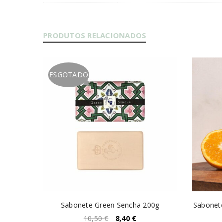
PRODUTOS RELACIONADOS
ESGOTADO
tiça -
Sabonete Green Sencha 200g
Sabonete
10,50
€
8,40
€