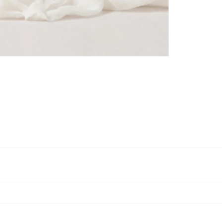
REGISTAR NOVA CONTA
Endereço de email
*
A ligação para definir uma no
endereço de email.
Verifique a nossa
política de p
Manter sessão
REGISTAR NOVA CONTA