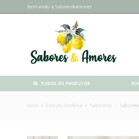
Bem-vindo à
Sabores&Amores
TODOS OS PRODUTOS
SO
Início
Coleção Sardinha
Sabonetes
Sabonete
/
/
/