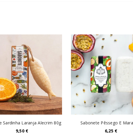
 Sardinha Laranja Alecrim 80g
Sabonete Pêssego E Mara
9,50
€
6,25
€