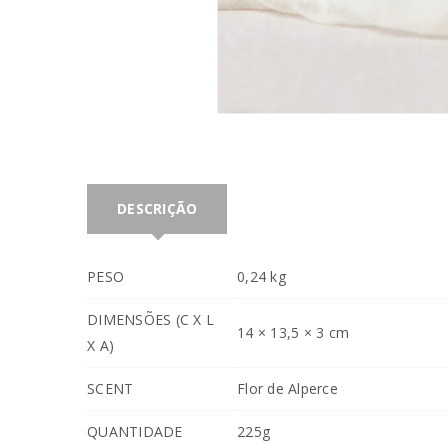
INICIAR SESSÃO
Nome de utilizador ou email
*
DESCRIÇÃO
Senha
*
PESO
0,24 kg
DIMENSÕES (C X L
14 × 13,5 × 3 cm
X A)
INICIAR SESSÃO
SCENT
Flor de Alperce
QUANTIDADE
225g
PERDEU A SUA SENHA?