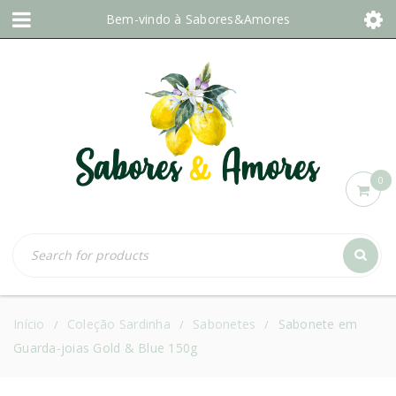
Bem-vindo à
Sabores&Amores
0
Início
Coleção Sardinha
Sabonetes
Sabonete em
/
/
/
Guarda-joias Gold & Blue 150g