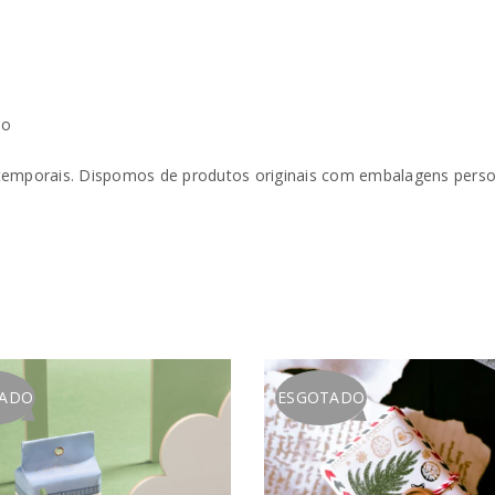
Verifique a nossa
política de p
Manter sessão
REGISTAR NOVA CONTA
ão
temporais. Dispomos de produtos originais com embalagens perso
TADO
ESGOTADO