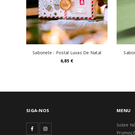
minio -
Sabonete - Postal Luvas De Natal
Sabon
6,85
€
SIGA-NOS
MENU
Sobre N
Promoçõ