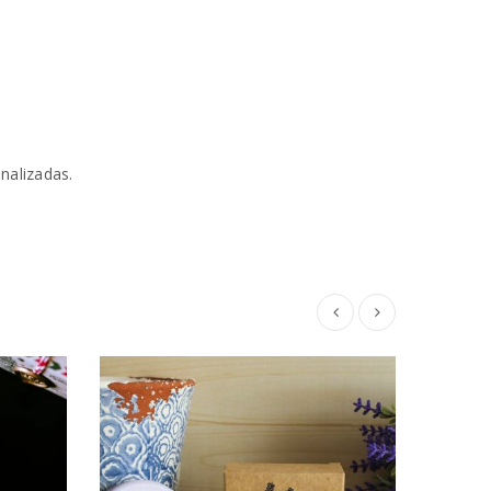
rivacidade
.
nalizadas.
PROM