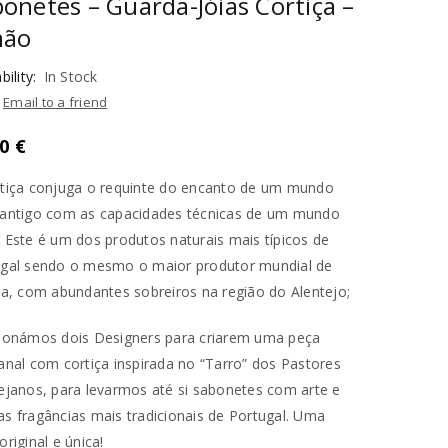
onetes – Guarda-Jóias Cortiça –
mão
bility:
In Stock
Email to a friend
00
€
tiça conjuga o requinte do encanto de um mundo
antigo com as capacidades técnicas de um mundo
 Este é um dos produtos naturais mais típicos de
gal sendo o mesmo o maior produtor mundial de
ça, com abundantes sobreiros na região do Alentejo;
ionámos dois Designers para criarem uma peça
anal com cortiça inspirada no “Tarro” dos Pastores
ejanos, para levarmos até si sabonetes com arte e
s fragâncias mais tradicionais de Portugal. Uma
original e única!