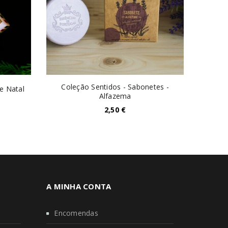
Coleção Sentidos - Sabonetes -
Sabonet
e Natal
Alfazema
2,50
€
A MINHA CONTA
Encomendas