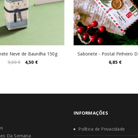
ete Neve de Baunilha 150g
Sabonete - Postal Pinheiro D
9,00
€
4,50
€
6,85
€
INFORMAÇÕES
ós
Política de Privacidade
es Da Semana