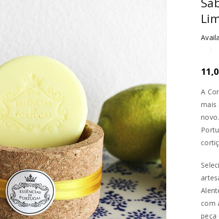
Sab
Li
Availa
11,
A Cor
mais 
novo.
Portu
corti
Selec
artes
Alent
com a
peça 