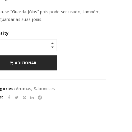
-se “Guarda-Jóias” pois pode ser usado, também,
guardar as suas jóias.
tity
ADICIONAR
gories:
Aromas
,
Sabonetes
e:
va senha será enviada para o seu