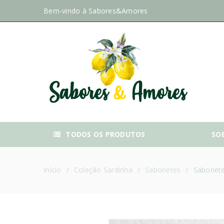
Bem-vindo à
Sabores&Amores
TODOS OS PRODUTOS
SO
Início
Coleção Sardinha
Sabonetes
Sabonete
/
/
/