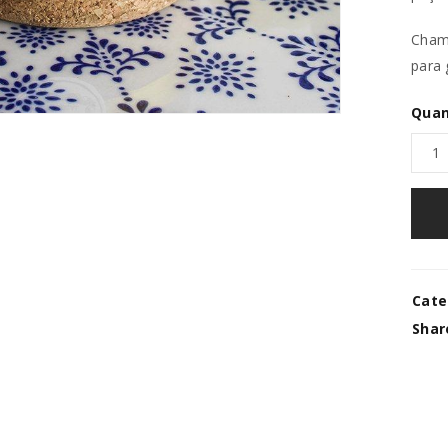
Chama
para 
Quan
REGISTAR NOVA CONTA
Endereço de email
*
Cate
Shar
A ligação para definir uma no
endereço de email.