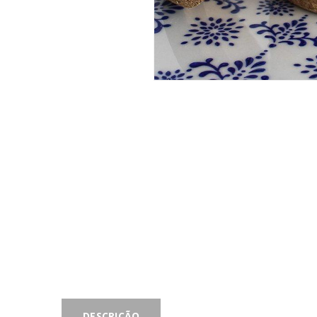
INICIAR SESSÃO
Nome de utilizador ou email
*
Senha
*
DESCRIÇÃO