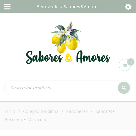
Bem-vindo à
Sabores&Amores
0
Início
Coleção Sardinha
Sabonetes
Sabonete
/
/
/
Pêssego E Maracujá