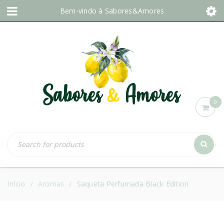
Bem-vindo à
Sabores&Amores
0
Início
Aromas
Saqueta Perfumada Black Edition
/
/