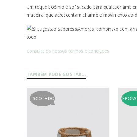
Um toque boémio e sofisticado para qualquer ambien
madeira, que acrescentam charme e movimento ao desi
Nome de utilizador ou email
*
Sugestão Sabores&Amores: combina-o com arranj
todo
Senha
*
Consulte os nossos termos e condições
TAMBÉM PODE GOSTAR…
INICIAR SESSÃO
PERDEU A SUA SENHA?
ESGOTADO
PROM