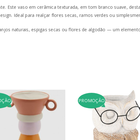
te. Este vaso em cerâmica texturada, em tom branco suave, desta
gn. Ideal para realçar flores secas, ramos verdes ou simplesmen
Endereço de email
*
os naturais, espigas secas ou flores de algodão — um elemento 
A ligação para definir uma no
endereço de email.
Verifique a nossa
política de p
Manter sessão
REGISTAR NOVA CONTA
OÇÃO
PROMOÇÃO