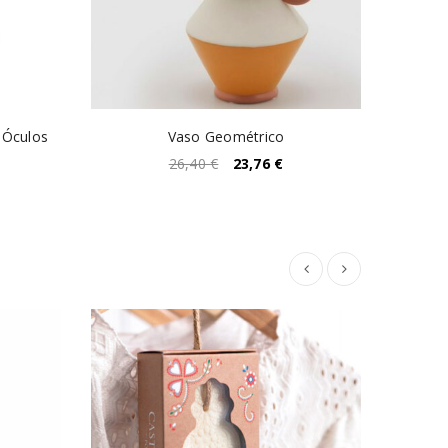
 Óculos
Vaso Geométrico
26,40
€
23,76
€
ESGO