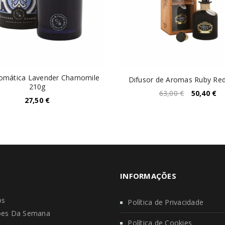
romática Lavender Chamomile
Difusor de Aromas Ruby Re
210g
63,00
€
50,40
€
27,50
€
INFORMAÇÕES
ós
Política de Privacidade
es Da Semana
Política de Cookies