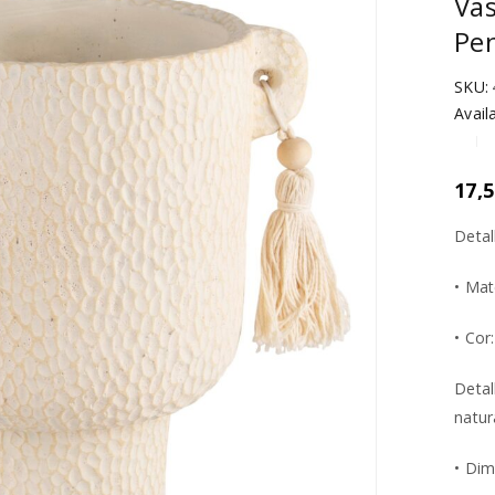
Va
Pen
SKU:
Availa
17,
Detal
• Mat
• Cor
Detal
natur
• Di