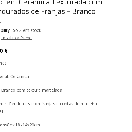
so em Cerâmica Texturada com
durados de Franjas – Branco
4
bility:
Só 2 em stock
Email to a friend
50
€
hes:
erial: Cerâmica
: Branco com textura martelada •
hes: Pendentes com franjas e contas de madeira
al
mensões:18x14x20cm