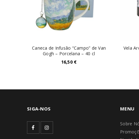
Caneca de Infusão “Campo” de Van
Vela A
h 250ml
Gogh – Porcelana – 40 cl
16,50
€
SIGA-NOS
MENU
Sobre N
Promoçõ