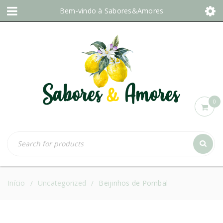
Bem-vindo à
Sabores&Amores
0
Início
Uncategorized
Beijinhos de Pombal
/
/