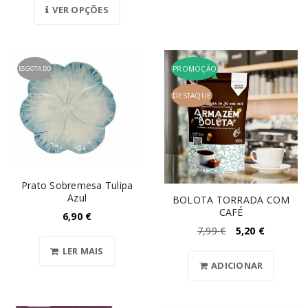
VER OPÇÕES
ESGOTADO
PROMOÇÃO
DESTAQUE
Prato Sobremesa Tulipa
Azul
BOLOTA TORRADA COM
CAFÉ
6,90
€
7,99
€
5,20
€
LER MAIS
ADICIONAR