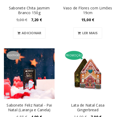
Sabonete Chita Jasmim
Vaso de Flores com Limões
Branco 150g
19cm
9,00
€
7,20
€
15,00
€
ADICIONAR
LER MAIS
ESGOTADO
PROMOÇÃO
Sabonete Feliz Natal - Pai
Lata de Natal Casa
Natal (Laranja e Canela)
Gingerbread
6,85
€
4,00
€
14,00
€
7,00
€