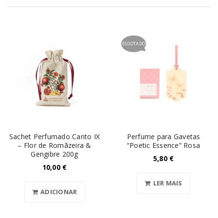
ESGOTADO
Sachet Perfumado Canto IX
Perfume para Gavetas
– Flor de Romãzeira &
“Poetic Essence” Rosa
Gengibre 200g
5,80
€
10,00
€
LER MAIS
ADICIONAR