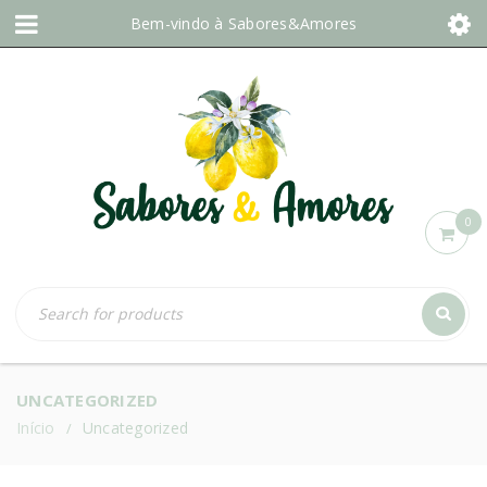
Bem-vindo à
Sabores&Amores
0
UNCATEGORIZED
Início
Uncategorized
/