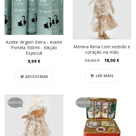
Azeite Virgem Extra - Azeite
Menina Rena com vestido e
Portela 500ml - Edição
coração na mão
Especial
33,00
€
18,00
€
9,99
€
LER MAIS
ADICIONAR
ESGOTADO
ESGOTADO