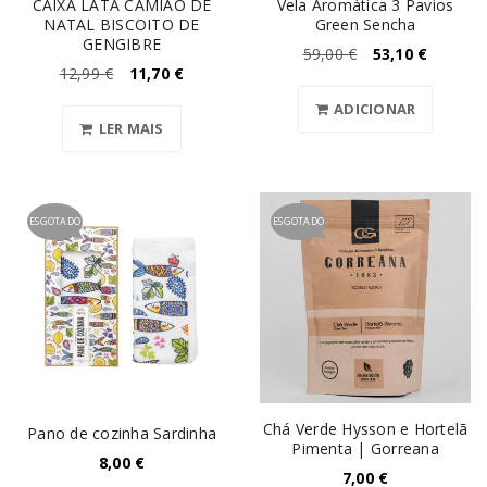
CAIXA LATA CAMIÃO DE
Vela Aromática 3 Pavios
NATAL BISCOITO DE
Green Sencha
GENGIBRE
59,00
€
53,10
€
12,99
€
11,70
€
ADICIONAR
LER MAIS
ESGOTADO
ESGOTADO
Chá Verde Hysson e Hortelã
Pano de cozinha Sardinha
Pimenta | Gorreana
8,00
€
7,00
€