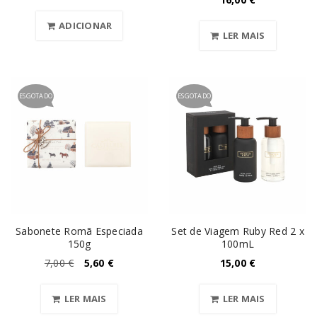
ADICIONAR
LER MAIS
ESGOTADO
ESGOTADO
Sabonete Romã Especiada
Set de Viagem Ruby Red 2 x
150g
100mL
7,00
€
5,60
€
15,00
€
LER MAIS
LER MAIS