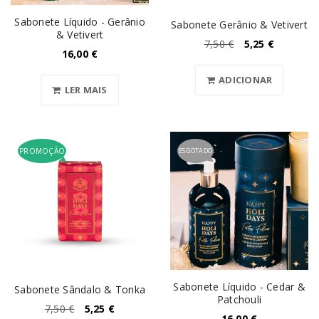
Sabonete Líquido - Gerânio
Sabonete Gerânio & Vetivert
& Vetivert
7,50
€
5,25
€
16,00
€
ADICIONAR
LER MAIS
PROMOÇÃO
ESGOTADO
Sabonete Líquido - Cedar &
Sabonete Sândalo & Tonka
Patchouli
7,50
€
5,25
€
16,00
€