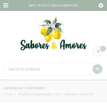
Bem-vindo à
Sabores&Amores
0
CUIDADOS CORPORAIS
Início
Produtos etiquetados com “cuidados corporais”
/