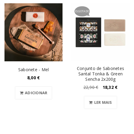
ESGOTADO
Conjunto de Sabonetes
Sabonete - Mel
Santal Tonka & Green
8,00
€
Sencha 2x200g
22,90
€
18,32
€
ADICIONAR
LER MAIS