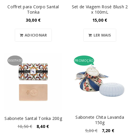
Coffret para Corpo Santal
Set de Viagem Rosé Blush 2
Tonka
x 100mL
30,00
€
15,00
€
ADICIONAR
LER MAIS
ESGOTADO
PROMOÇÃO
Sabonete Chita Lavanda
Sabonete Santal Tonka 200g
150g
10,50
€
8,40
€
9,00
€
7,20
€