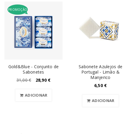
PROMOÇÃO
Gold&Blue - Conjunto de
Sabonete Azulejos de
Sabonetes
Portugal - Limão &
Manjerico
31,00
€
28,90
€
6,50
€
ADICIONAR
ADICIONAR