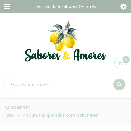
Bem-vindo à
Sabores&Amores
0
SABONETES
Início
Produtos etiquetados com “sabonetes”
/