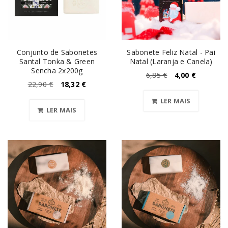
Conjunto de Sabonetes
Sabonete Feliz Natal - Pai
Santal Tonka & Green
Natal (Laranja e Canela)
Sencha 2x200g
6,85
€
4,00
€
22,90
€
18,32
€
LER MAIS
LER MAIS