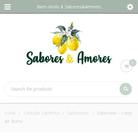
Bem-vindo à
Sabores&Amores
0
Início
Coleção Sardinha
Sabonetes
Sabonete – Leite
/
/
/
de Burra