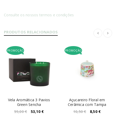
Consulte os nossos termos e condições
PRODUTOS RELACIONADOS
PROMOÇÃO
PROMOÇÃO
Vela Aromática 3 Pavios
Açucareiro Floral em
Green Sencha
Cerâmica com Tampa
59,00
€
53,10
€
10,50
€
8,50
€