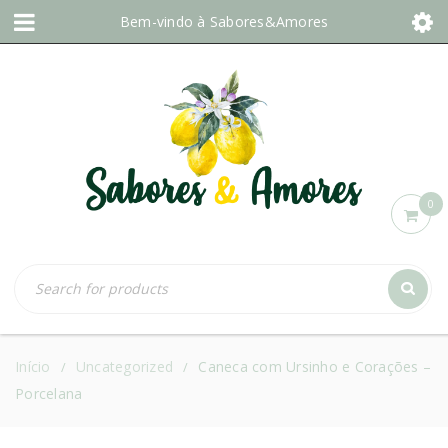
Bem-vindo à
Sabores&Amores
0
Início
Uncategorized
Caneca com Ursinho e Corações –
/
/
Porcelana