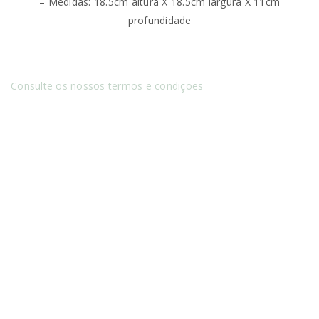
– Medidas: 18.5cm altura X 18.5cm largura X 11cm
profundidade
Consulte os nossos termos e condições