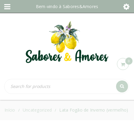
Bem-vindo à
Sabores&Amores
0
Início
Uncategorized
Lata Fogão de Inverno (vermelho)
/
/