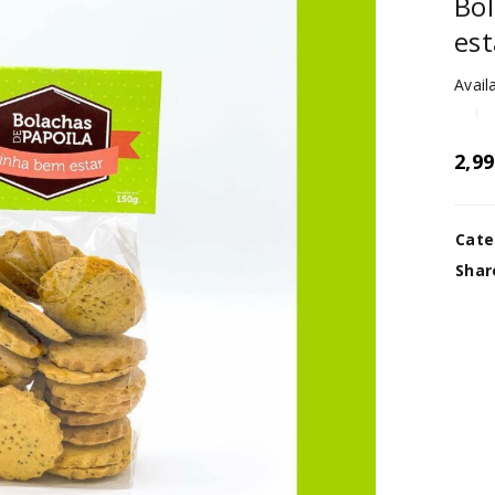
Bol
est
Availa
2,9
Cate
Shar