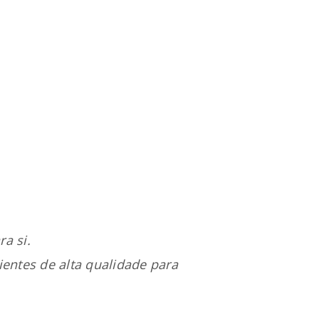
va senha será enviada para o seu
a si.
entes de alta qualidade para
rivacidade
.