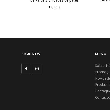
Caixa de 3 unidades de patés
13,90
€
SIGA-NOS
MENU
Sobre N
Promoçõ
Novidad
Produto
Destaque
Contact