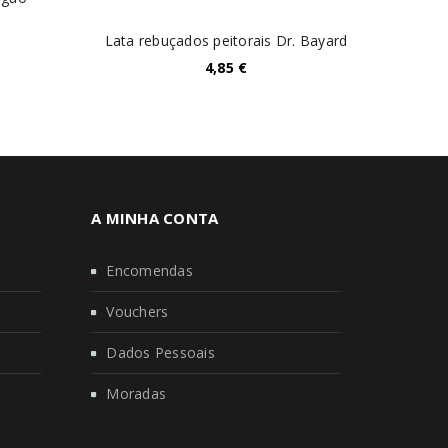
Trufas
Lata rebuçados peitorais Dr. Bayard
4,85
€
A MINHA CONTA
Encomendas
Vouchers
Dados Pessoais
Moradas