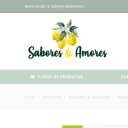
Bem-vindo à
Sabores&Amores
TODOS OS PRODUTOS
SO
Início
Mercearia
Biscoitos & Bolachas
Bolac
/
/
/