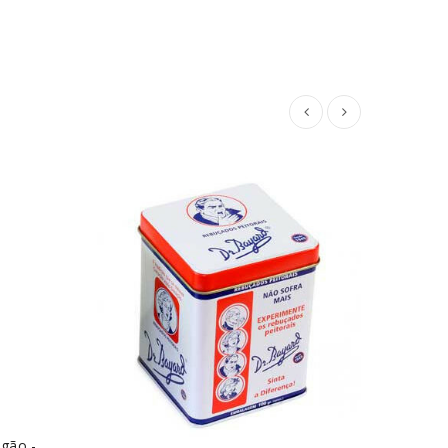
egão -