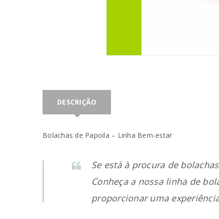
INICIAR SESSÃO
Nome de utilizador ou email
*
DESCRIÇÃO
Bolachas de Papoila – Linha Bem-estar
Senha
*
Se está à procura de bolachas 
Conheça a nossa linha de bola
proporcionar uma experiência
INICIAR SESSÃO