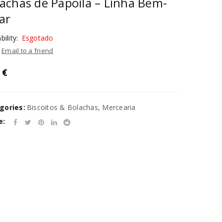
achas de Papoila – Linha Bem-
ar
bility:
Esgotado
Email to a friend
9
€
gories:
Biscoitos & Bolachas
,
Mercearia
e: