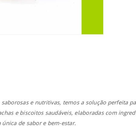
REGISTAR NOVA CONTA
Endereço de email
*
A ligação para definir uma no
endereço de email.
saborosas e nutritivas, temos a solução perfeita par
chas e biscoitos saudáveis, elaboradas com ingredi
Verifique a nossa
política de p
 única de sabor e bem-estar.
Manter sessão
REGISTAR NOVA CONTA