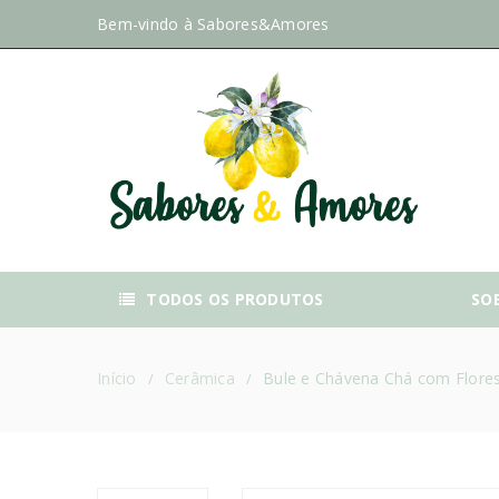
Bem-vindo à
Sabores&Amores
TODOS OS PRODUTOS
SO
Início
Cerâmica
Bule e Chávena Chá com Flore
/
/