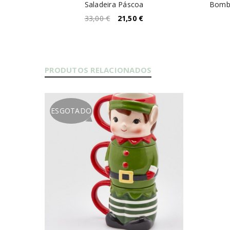
hos
Saladeira Páscoa
Bombo
33,00
€
21,50
€
PRODUTOS RELACIONADOS
ESGOTADO