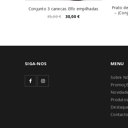
Prato de
a 20cm
Conjunto 3 canecas Elfo empilhadas
– (Con
35,00
€
30,00
€
SIGA-NOS
MENU
Sobre N
Promoçõ
Novidad
Produto
Destaque
Contact