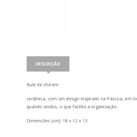
DESCRIÇÃO
Bule de chá em
cerâmica, com um design inspirado na Páscoa, em to
quando unidos, o que facilita a organização.
INICIAR SESSÃO
Dimensões (cm): 18 x 12 x 13
Nome de utilizador ou email
*