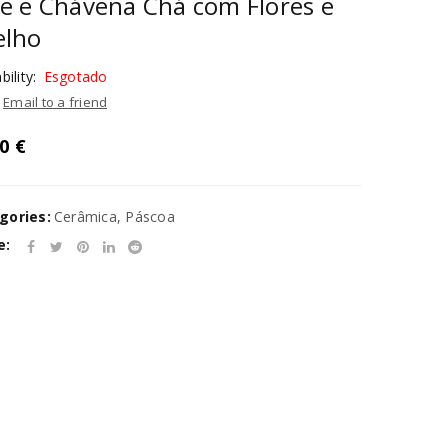
e e Chávena Chá com Flores e
elho
bility:
Esgotado
Email to a friend
00
€
gories:
Cerâmica
,
Páscoa
e: