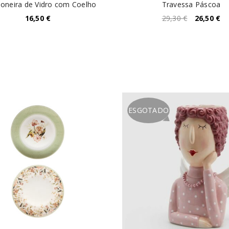
neira de Vidro com Coelho
Travessa Páscoa
16,50
€
29,30
€
26,50
€
ESGOTADO