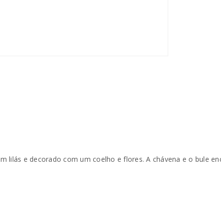
m lilás e decorado com um coelho e flores. A chávena e o bule e
REGISTAR NOVA CONTA
Endereço de email
*