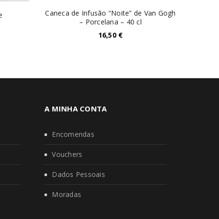
Caneca de Infusão “Noite” de Van Gogh
Olivett
e
– Porcelana – 40 cl
em G
16,50
€
A MINHA CONTA
Encomendas
Vouchers
Dados Pessoais
Moradas