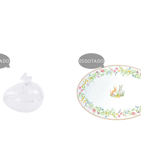
A ligação para definir uma no
endereço de email.
Verifique a nossa
política de p
Manter sessão
TADO
ESGOTADO
REGISTAR NOVA CONTA