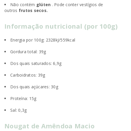
Não contém
glúten
. Pode conter vestígios de
outros
frutos secos.
Informação nutricional (por 100g)
Energia por 100g: 2328kJ/559kcal
Gordura total: 39g
Dos quais saturados: 6,9g
Carboidratos: 39g
Dos quais açúcares: 30g
Proteína: 15g
Sal: 0,3g
Nougat de Amêndoa Macio