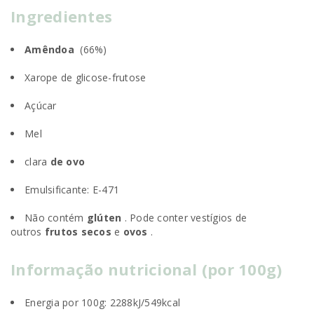
Ingredientes
Amêndoa
(66%)
Xarope de glicose-frutose
Açúcar
Mel
clara
de ovo
Emulsificante: E-471
Não contém
glúten
. Pode conter vestígios de
outros
frutos secos
e
ovos
.
Informação nutricional (por 100g)
Energia por 100g: 2288kJ/549kcal