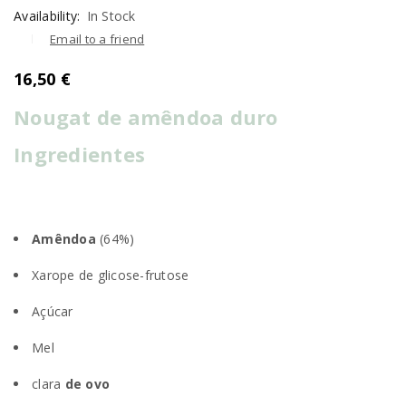
Availability:
In Stock
Email to a friend
16,50
€
Nougat de amêndoa duro
Ingredientes
Amêndoa
(64%)
Xarope de glicose-frutose
Açúcar
Mel
clara
de ovo