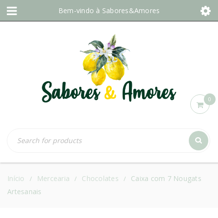
Bem-vindo à
Sabores&Amores
0
Início
Mercearia
Chocolates
Caixa com 7 Nougats
/
/
/
Artesanais