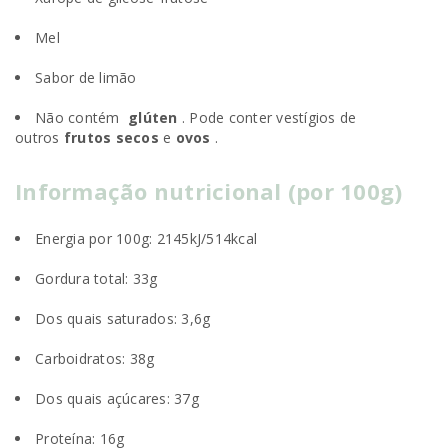
Mel
Sabor de limão
Não contém
glúten
. Pode conter vestígios de
outros
frutos secos
e
ovos
.
Informação nutricional (por 100g)
Energia por 100g: 2145kJ/514kcal
Gordura total: 33g
Dos quais saturados: 3,6g
Carboidratos: 38g
Dos quais açúcares: 37g
Proteína: 16g