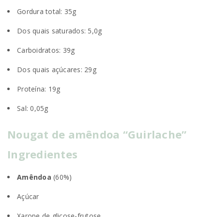
Gordura total: 35g
Dos quais saturados: 5,0g
Carboidratos: 39g
Dos quais açúcares: 29g
Proteína: 19g
Sal: 0,05g
Nougat de amêndoa “Guirlache”
Ingredientes
Amêndoa
(60%)
Açúcar
Xarope de glicose-frutose