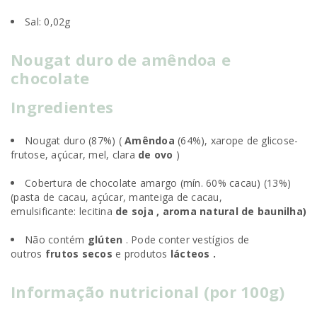
Sal: 0,02g
Nougat duro de amêndoa e
chocolate
Ingredientes
Nougat duro (87%)
(
Amêndoa
(64%), xarope de glicose-
frutose, açúcar, mel, clara
de ovo
)
Cobertura de chocolate amargo (mín. 60% cacau) (13%)
(pasta de cacau, açúcar, manteiga de cacau,
emulsificante: lecitina
de soja , aroma natural de baunilha)
Não contém
glúten
. Pode conter vestígios de
outros
frutos secos
e produtos
lácteos .
Informação nutricional (por 100g)