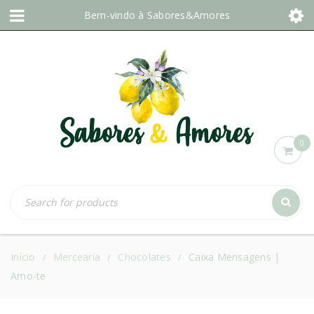
Bem-vindo à
Sabores&Amores
0
Início
Mercearia
Chocolates
Caixa Mensagens |
/
/
/
Amo-te