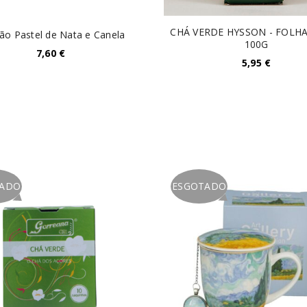
CHÁ VERDE HYSSON - FOLH
são Pastel de Nata e Canela
100G
7,60
€
5,95
€
TADO
ESGOTADO