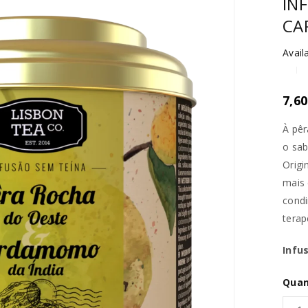
IN
CA
Availa
7,6
À pêr
o sab
Origi
mais 
cond
terap
Infu
Quan