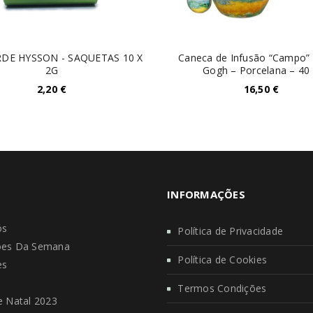
RDE HYSSON - SAQUETAS 10 X
Caneca de Infusão “Campo”
2G
Gogh – Porcelana – 40 
2,20
€
16,50
€
INFORMAÇÕES
ós
Política de Privacidade
es Da Semana
Política de Cookies
es
s
Termos Condições
 Natal 2023