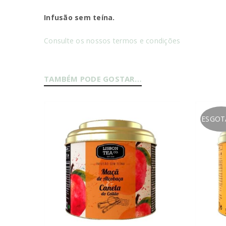
Nome de utilizador ou email
*
Infusão sem teína.
Consulte os nossos termos e condições
Senha
*
TAMBÉM PODE GOSTAR…
INICIAR SESSÃO
ESGO
PERDEU A SUA SENHA?