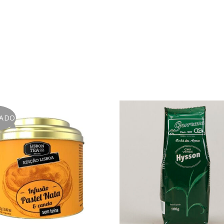
Endereço de email
*
A ligação para definir uma no
endereço de email.
Verifique a nossa
política de p
Manter sessão
TADO
REGISTAR NOVA CONTA