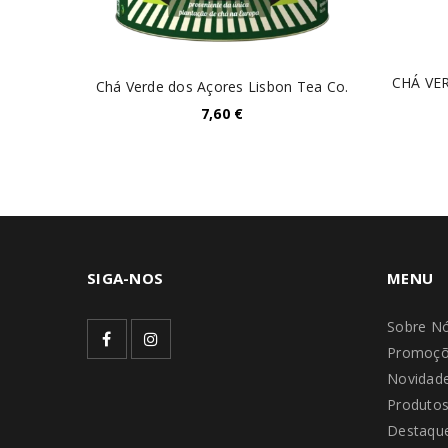
CHÁ VE
Chá Verde dos Açores Lisbon Tea Co.
7,60
€
SIGA-NOS
MENU
Sobre N
Promoçõ
Novidad
Produto
Destaque