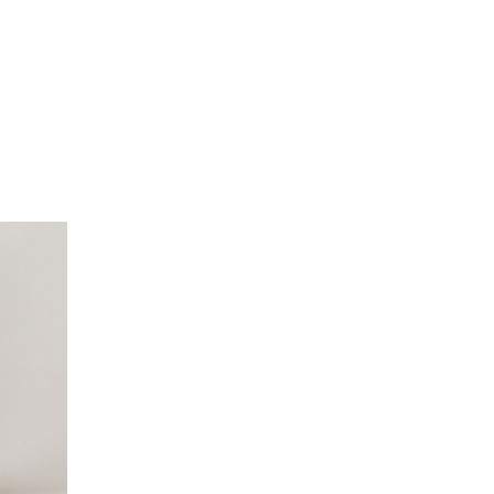
va senha será enviada para o seu
rivacidade
.