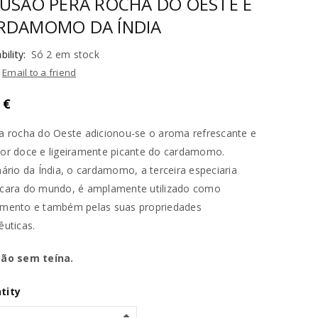
FUSÃO PÊRA ROCHA DO OESTE E
RDAMOMO DA ÍNDIA
bility:
Só 2 em stock
Email to a friend
0
€
a rocha do Oeste adicionou-se o aroma refrescante e
or doce e ligeiramente picante do cardamomo.
nário da Índia, o cardamomo, a terceira especiaria
cara do mundo, é amplamente utilizado como
imento e também pelas suas propriedades
êuticas.
são sem teína.
tity