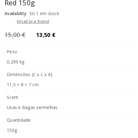
Red 150g
Availability:
Só 1 em stock
Email to a friend
15,00
€
13,50
€
Peso
0,299 kg
Dimensões (C x L x A)
11,5 × 8 × 7 cm
Scent
Uvas e Bagas vermelhas
Quantidade
150g