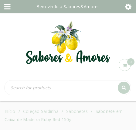
Bem-vindo à
Sabores&Amores
0
Início
Coleção Sardinha
Sabonetes
Sabonete em
/
/
/
Caixa de Madeira Ruby Red 150g