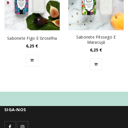
Sabonete Pêssego E
Sabonete Figo E Groselha
Maracujá
6,25
€
6,25
€
SIGA-NOS