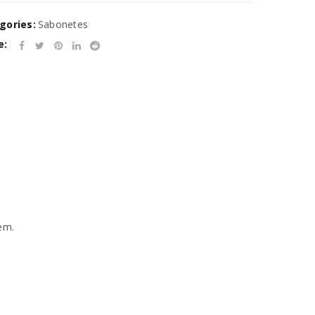
gories:
Sabonetes
e:
em.