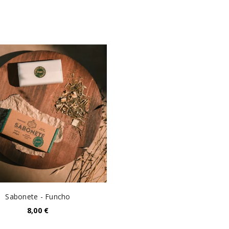
A ligação para definir uma no
endereço de email.
Verifique a nossa
política de p
Manter sessão
REGISTAR NOVA CONTA
Sabonete - Funcho
8,00
€