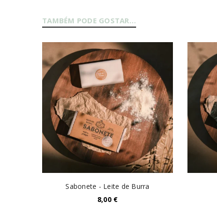
TAMBÉM PODE GOSTAR…
Senha
*
INICIAR SESSÃO
PERDEU A SUA SENHA?
Sabonete - Leite de Burra
8,00
€