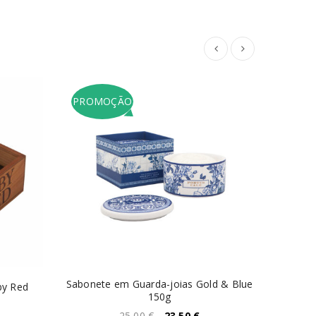
PROMOÇÃO
Sabonete em Guarda-joias Gold & Blue
Sabon
by Red
150g
25,00
€
23,50
€