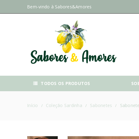
Bem-vindo à
Sabores&Amores
TODOS OS PRODUTOS
SO
Início
Coleção Sardinha
Sabonetes
Sabonete
/
/
/