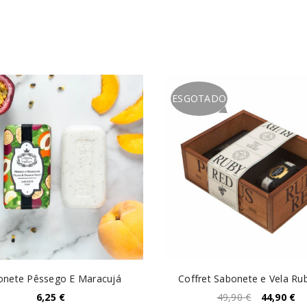
ESGOTADO
onete Pêssego E Maracujá
Coffret Sabonete e Vela Ru
6,25
€
49,90
€
44,90
€