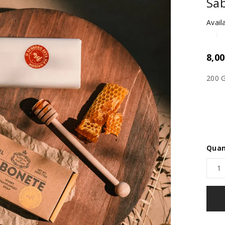
Sab
Availa
8,0
200 
Quan