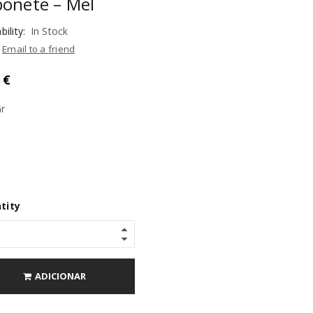
onete – Mel
bility:
In Stock
Email to a friend
0
€
Gr
tity
ADICIONAR