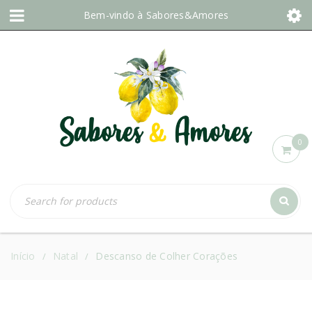
Bem-vindo à
Sabores&Amores
0
Início
Natal
Descanso de Colher Corações
/
/