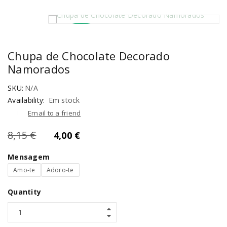
PROMOÇÃO
Chupa de Chocolate Decorado
Namorados
DESTAQUE
SKU:
N/A
Availability:
Em stock
Email to a friend
8,15
€
4,00
€
Mensagem
Amo-te
Adoro-te
Quantity