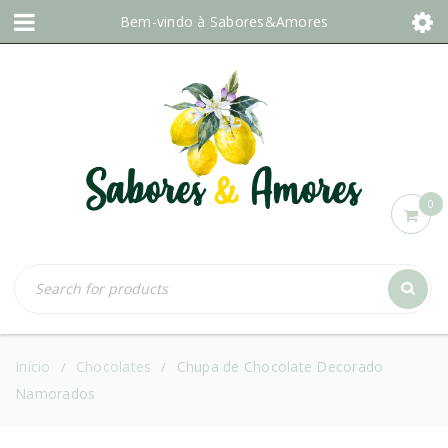
Bem-vindo à
Sabores&Amores
0
Início
Chocolates
Chupa de Chocolate Decorado
/
/
Namorados