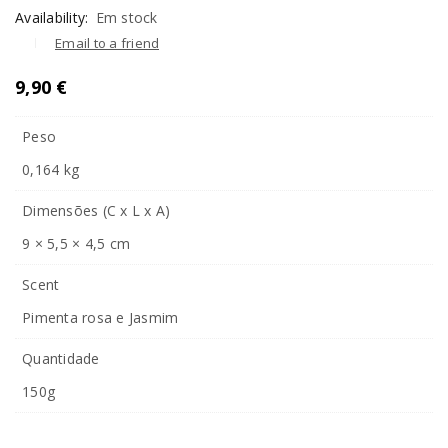
Availability:
Em stock
Email to a friend
9,90
€
Peso
0,164 kg
Dimensões (C x L x A)
9 × 5,5 × 4,5 cm
Scent
Pimenta rosa e Jasmim
Quantidade
150g