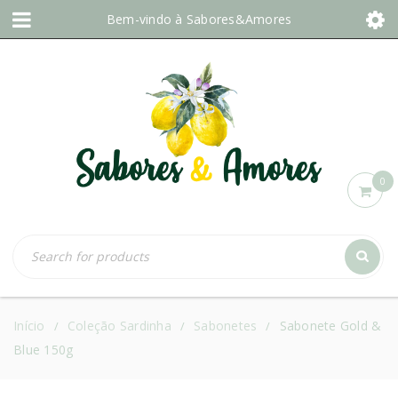
Bem-vindo à
Sabores&Amores
0
Início
Coleção Sardinha
Sabonetes
Sabonete Gold &
/
/
/
Blue 150g