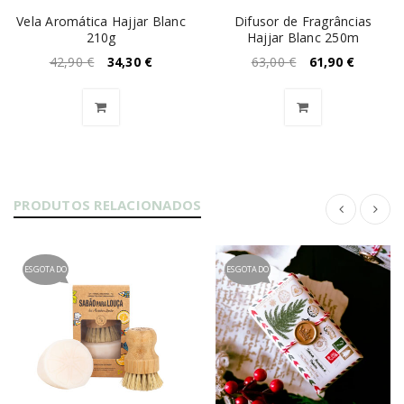
Vela Aromática Hajjar Blanc
Difusor de Fragrâncias
210g
Hajjar Blanc 250m
42,90
€
34,30
€
63,00
€
61,90
€
PRODUTOS RELACIONADOS
ESGOTADO
ESGOTADO