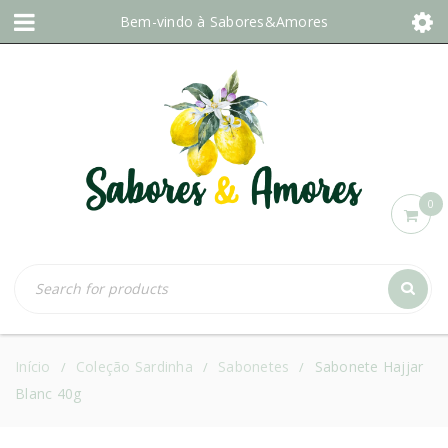
Bem-vindo à
Sabores&Amores
0
Início
Coleção Sardinha
Sabonetes
Sabonete Hajjar
/
/
/
Blanc 40g