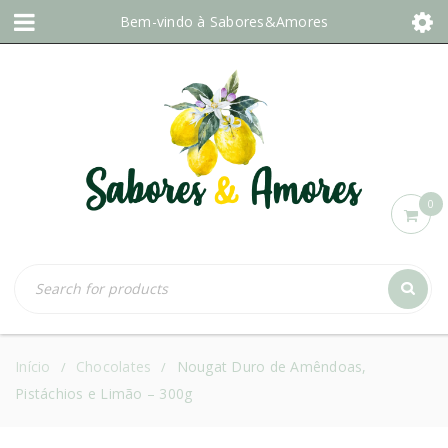
Bem-vindo à
Sabores&Amores
0
Início
Chocolates
Nougat Duro de Amêndoas,
/
/
Pistáchios e Limão – 300g