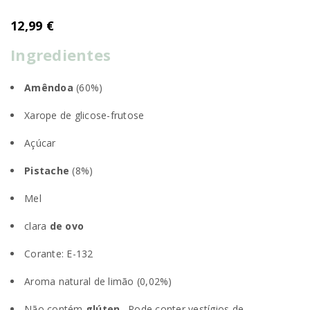
12,99
€
Ingredientes
Amêndoa
(60%)
Xarope de glicose-frutose
Açúcar
Pistache
(8%)
Mel
clara
de ovo
Corante: E-132
Aroma natural de limão (0,02%)
Não contém
glúten
. Pode conter vestígios de