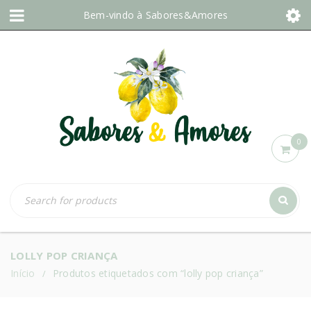
Bem-vindo à
Sabores&Amores
0
LOLLY POP CRIANÇA
Início
Produtos etiquetados com “lolly pop criança”
/