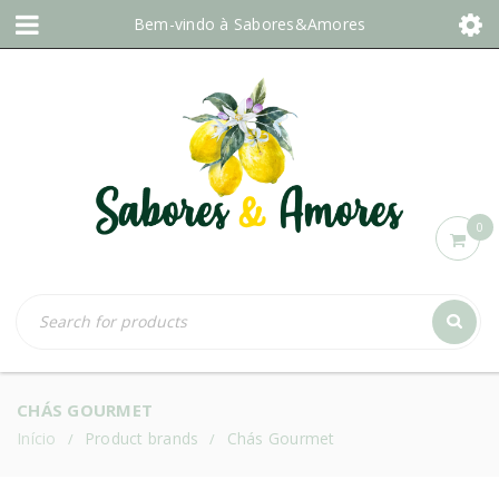
Bem-vindo à
Sabores&Amores
0
CHÁS GOURMET
Início
Product brands
Chás Gourmet
/
/