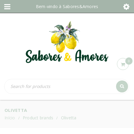
Bem-vindo à
Sabores&Amores
0
OLIVETTA
Início
Product brands
Olivetta
/
/