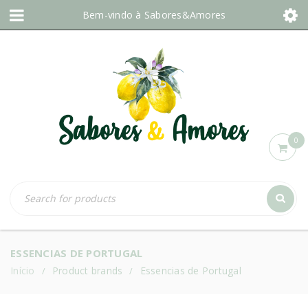
Bem-vindo à
Sabores&Amores
0
ESSENCIAS DE PORTUGAL
Início
Product brands
Essencias de Portugal
/
/