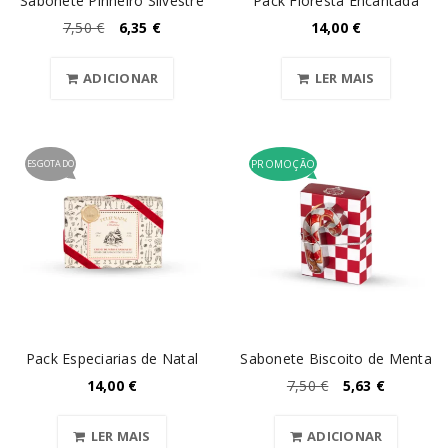
Sabonete Pinheiro Silvestre
Pack Floresta Encantada
7,50
€
6,35
€
14,00
€
ADICIONAR
LER MAIS
ESGOTADO
PROMOÇÃO
Pack Especiarias de Natal
Sabonete Biscoito de Menta
14,00
€
7,50
€
5,63
€
LER MAIS
ADICIONAR