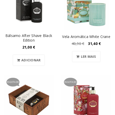
Bálsamo After Shave Black
Vela Aromática White Crane
Edition
40,90
€
31,40
€
21,00
€
LER MAIS
ADICIONAR
ESGOTADO
ESGOTADO