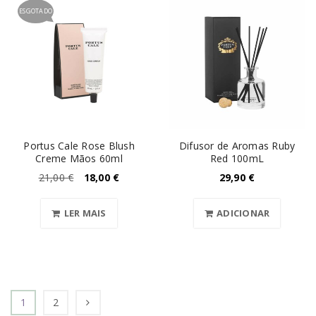
ESGOTADO
Portus Cale Rose Blush
Difusor de Aromas Ruby
Creme Mãos 60ml
Red 100mL
21,00
€
18,00
€
29,90
€
LER MAIS
ADICIONAR
1
2