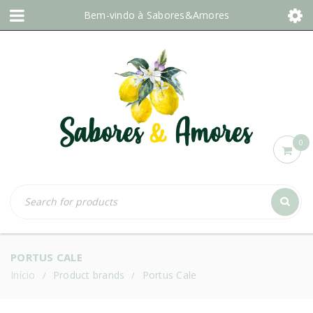
Bem-vindo à
Sabores&Amores
0
PORTUS CALE
Início
Product brands
Portus Cale
/
/