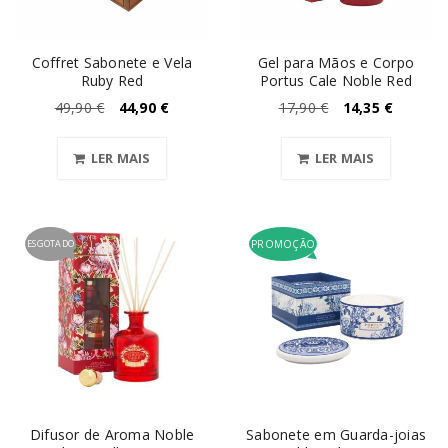
Coffret Sabonete e Vela
Gel para Mãos e Corpo
Ruby Red
Portus Cale Noble Red
49,90
€
44,90
€
17,90
€
14,35
€
LER MAIS
LER MAIS
ESGOTADO
PROMOÇÃO
Difusor de Aroma Noble
Sabonete em Guarda-joias