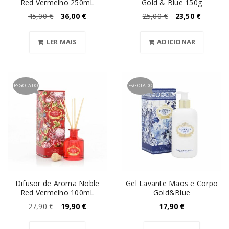
Red Vermelho 250mL
Gold & Blue 150g
45,00
€
36,00
€
25,00
€
23,50
€
LER MAIS
ADICIONAR
ESGOTADO
ESGOTADO
Difusor de Aroma Noble
Gel Lavante Mãos e Corpo
Red Vermelho 100mL
Gold&Blue
27,90
€
19,90
€
17,90
€